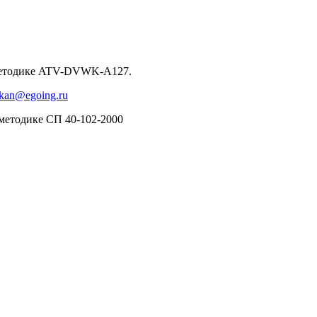
о методике ATV-DVWK-A127.
okan@egoing.ru
 методике СП 40-102-2000