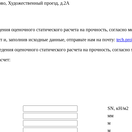
ово
,
Художественный проезд, д.2А
ения оценочного статического расчета на прочность, согласн
ст
и, заполнив исходные данные, отправьте нам на почту:
tech.pr
дения оценочного статического расчета на прочность, согласно
счет:
SN, кН/м2
мм
м
м