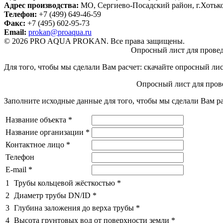
Адрес производства:
МО, Сергиево-Посадский район, г.Хотьк
Телефон:
+7 (499) 649-46-59
Факс:
+7 (495) 602-95-73
Email:
prokan@proaqua.ru
© 2026 PRO AQUA PROKAN. Все права защищены.
Опросный лист для провед
Для того, чтобы мы сделали Вам расчет: скачайте опросный ли
Опросный лист для прове
Заполните исходные данные для того, чтобы мы сделали Вам ра
Название объекта
*
Название организации
*
Контактное лицо
*
Телефон
E-mail
*
1
Трубы кольцевой жёсткостью
*
2
Диаметр трубы DN/ID
*
3
Глубина заложения до верха трубы
*
4
Высота грунтовых вод от поверхности земли
*