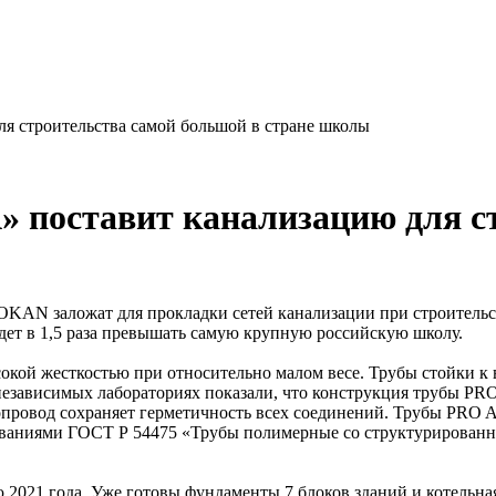
я строительства самой большой в стране школы
» поставит канализацию для с
N заложат для прокладки сетей канализации при строительст
удет в 1,5 раза превышать самую крупную российскую школу.
жесткостью при относительно малом весе. Трубы стойки к вы
независимых лабораториях показали, что конструкция трубы P
бопровод сохраняет герметичность всех соединений. Трубы PR
бованиями ГОСТ Р 54475 «Трубы полимерные со структурированн
2021 года. Уже готовы фундаменты 7 блоков зданий и котельная