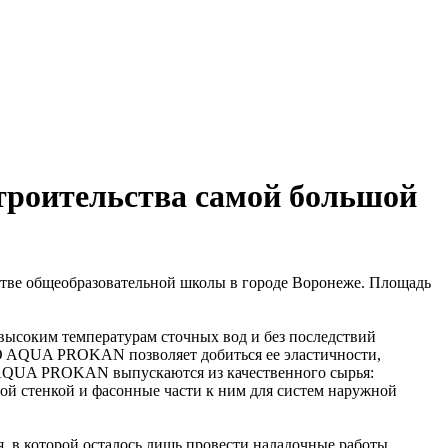
троительства самой большой
ве общеобразовательной школы в городе Воронеже. Площадь
соким температурам сточных вод и без последствий
RO AQUA PROKAN позволяет добиться ее эластичности,
O AQUA PROKAN выпускаются из качественного сырья:
ой стенкой и фасонные части к ним для систем наружной
, в которой осталось лишь провести наладочные работы.