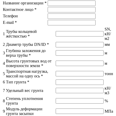
Название организации
*
Контактное лицо
*
Телефон
E-mail
*
SN,
Трубы кольцевой
1
кН/
жёсткостью
*
м2
2
Диаметр трубы DN/ID
*
мм
Глубина заложения до
3
м
верха трубы
*
Высота грунтовых вод от
4
м
поверхности земли
*
Транспортная нагрузка,
5
тонн
массой на одну ось
*
6
Тип грунта
*
кН/
7
Удельный вес грунта
м3
Степень уплотнения
8
%
грунта
Модуль деформации
9
МПа
грунта засыпки