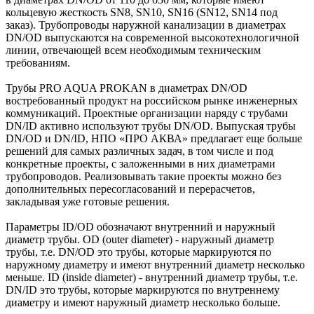
кольцевую жесткость SN8, SN10, SN16 (SN12, SN14 под
заказ). Трубопроводы наружной канализации в диаметрах
DN/OD выпускаются на современной высокотехнологичной
линии, отвечающей всем необходимым техническим
требованиям.
Трубы PRO AQUA PROKAN в диаметрах DN/OD
востребованный продукт на российском рынке инженерных
коммуникаций. Проектные организации наряду с трубами
DN/ID активно используют трубы DN/OD. Выпуская трубы
DN/OD и DN/ID, НПО «ПРО АКВА» предлагает еще больше
решений для самых различных задач, в том числе и под
конкретные проекты, с заложенными в них диаметрами
трубопроводов. Реализовывать такие проекты можно без
дополнительных пересогласований и перерасчетов,
закладывая уже готовые решения.
Параметры ID/OD обозначают внутренний и наружный
диаметр трубы. OD (outer diameter) - наружный диаметр
трубы, т.е. DN/OD это трубы, которые маркируются по
наружному диаметру и имеют внутренний диаметр несколько
меньше. ID (inside diameter) - внутренний диаметр трубы, т.е.
DN/ID это трубы, которые маркируются по внутреннему
диаметру и имеют наружный диаметр несколько больше.