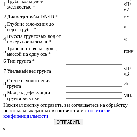
Трубы кольцевой
1
кН/
жёсткостью
*
м2
2
Диаметр трубы DN/ID
*
мм
Глубина заложения до
3
м
верха трубы
*
Высота грунтовых вод от
4
м
поверхности земли
*
Транспортная нагрузка,
5
тонн
массой на одну ось
*
6
Тип грунта
*
кН/
7
Удельный вес грунта
м3
Степень уплотнения
8
%
грунта
Модуль деформации
9
МПа
грунта засыпки
Нажимая кнопку отправить, вы соглашаетесь на обработку
персональных данных в соответствии с
политикой
конфиденциальности
×