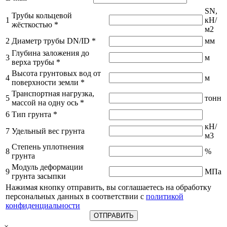
SN,
Трубы кольцевой
1
кН/
жёсткостью
*
м2
2
Диаметр трубы DN/ID
*
мм
Глубина заложения до
3
м
верха трубы
*
Высота грунтовых вод от
4
м
поверхности земли
*
Транспортная нагрузка,
5
тонн
массой на одну ось
*
6
Тип грунта
*
кН/
7
Удельный вес грунта
м3
Степень уплотнения
8
%
грунта
Модуль деформации
9
МПа
грунта засыпки
Нажимая кнопку отправить, вы соглашаетесь на обработку
персональных данных в соответствии с
политикой
конфиденциальности
×