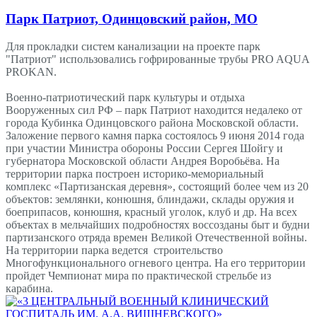
Парк Патриот, Одинцовский район, МО
Для прокладки систем канализации на проекте парк
"Патриот" использовались гофрированные трубы PRO AQUA
PROKAN.
Военно-патриотический парк культуры и отдыха
Вооруженных сил РФ – парк Патриот находится недалеко от
города Кубинка Одинцовского района Московской области.
Заложение первого камня парка состоялось 9 июня 2014 года
при участии Министра обороны России Сергея Шойгу и
губернатора Московской области Андрея Воробьёва. На
территории парка построен историко-мемориальный
комплекс «Партизанская деревня», состоящий более чем из 20
объектов: землянки, конюшня, блиндажи, склады оружия и
боеприпасов, конюшня, красный уголок, клуб и др. На всех
объектах в мельчайших подробностях воссозданы быт и будни
партизанского отряда времен Великой Отечественной войны.
На территории парка ведется строительство
Многофункционального огневого центра. На его территории
пройдет Чемпионат мира по практической стрельбе из
карабина.