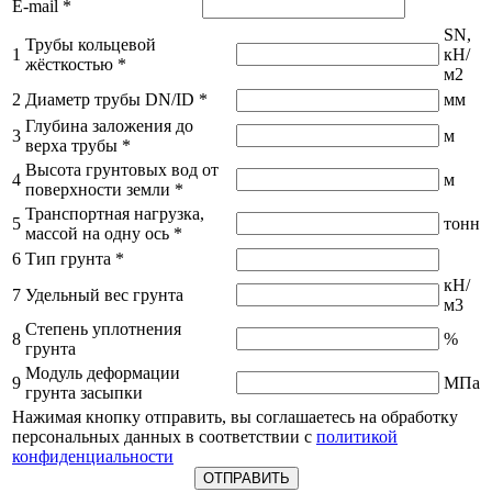
E-mail
*
SN,
Трубы кольцевой
1
кН/
жёсткостью
*
м2
2
Диаметр трубы DN/ID
*
мм
Глубина заложения до
3
м
верха трубы
*
Высота грунтовых вод от
4
м
поверхности земли
*
Транспортная нагрузка,
5
тонн
массой на одну ось
*
6
Тип грунта
*
кН/
7
Удельный вес грунта
м3
Степень уплотнения
8
%
грунта
Модуль деформации
9
МПа
грунта засыпки
Нажимая кнопку отправить, вы соглашаетесь на обработку
персональных данных в соответствии с
политикой
конфиденциальности