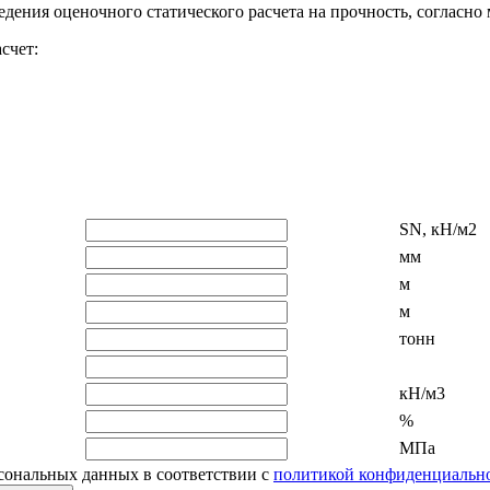
дения оценочного статического расчета на прочность, согласно
счет:
SN, кН/м2
мм
м
м
тонн
кН/м3
%
МПа
рсональных данных в соответствии с
политикой конфиденциальн