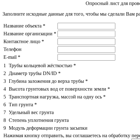
Опросный лист для прове
Заполните исходные данные для того, чтобы мы сделали Вам ра
Название объекта
*
Название организации
*
Контактное лицо
*
Телефон
E-mail
*
1
Трубы кольцевой жёсткостью
*
2
Диаметр трубы DN/ID
*
3
Глубина заложения до верха трубы
*
4
Высота грунтовых вод от поверхности земли
*
5
Транспортная нагрузка, массой на одну ось
*
6
Тип грунта
*
7
Удельный вес грунта
8
Степень уплотнения грунта
9
Модуль деформации грунта засыпки
Нажимая кнопку отправить, вы соглашаетесь на обработку пе