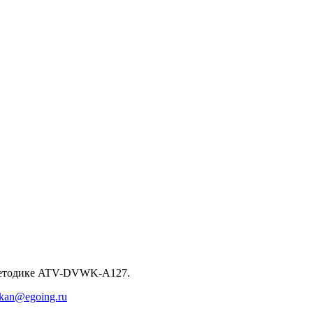
о методике ATV-DVWK-A127.
okan@egoing.ru