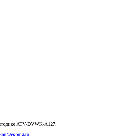
о методике ATV-DVWK-A127.
okan@egoing.ru