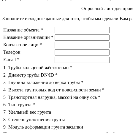
Опросный лист для прове
Заполните исходные данные для того, чтобы мы сделали Вам ра
Название объекта
*
Название организации
*
Контактное лицо
*
Телефон
E-mail
*
1
Трубы кольцевой жёсткостью
*
2
Диаметр трубы DN/ID
*
3
Глубина заложения до верха трубы
*
4
Высота грунтовых вод от поверхности земли
*
5
Транспортная нагрузка, массой на одну ось
*
6
Тип грунта
*
7
Удельный вес грунта
8
Степень уплотнения грунта
9
Модуль деформации грунта засыпки