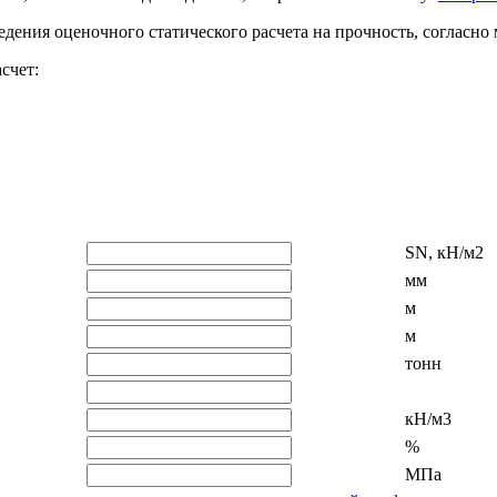
дения оценочного статического расчета на прочность, согласно
счет:
SN, кН/м2
мм
м
м
тонн
кН/м3
%
МПа