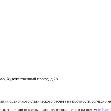
ово
,
Художественный проезд, д.2А
ения оценочного статического расчета на прочность, согласн
ст
и, заполнив исходные данные, отправьте нам на почту:
tech.pr