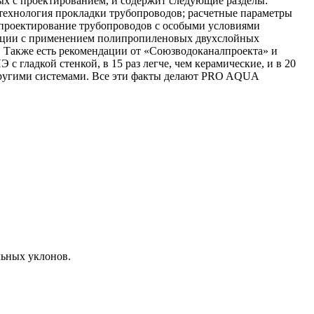
 с проектированием, и содержит следующие разделы:
; технология прокладки трубопроводов; расчетные параметры
; проектирование трубопроводов с особыми условиями
зации с применением полипропиленовых двухслойных
кже есть рекомендации от «Союзводоканалпроекта» и
гладкой стенкой, в 15 раз легче, чем керамические, и в 20
 другими системами. Все эти факты делают PRO AQUA
льных уклонов.