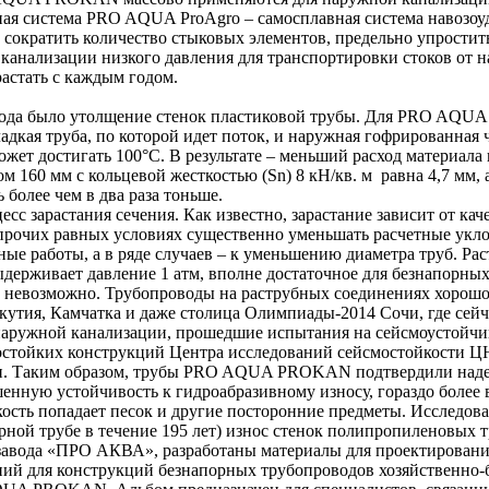
 система PRO AQUA ProAgro – cамосплавная система навозоуда
сократить количество стыковых элементов, предельно упростит
канализации низкого давления для транспортировки стоков от н
растать с каждым годом.
ода было утолщение стенок пластиковой трубы. Для PRO AQUA
ладкая труба, по которой идет поток, и наружная гофрированная
ет достигать 100°С. В результате – меньший расход материала п
ом 160 мм с кольцевой жесткостью (Sn) 8 кН/кв. м равна 4,7 
 более чем в два раза тоньше.
сс зарастания сечения. Как известно, зарастание зависит от ка
чих равных условиях существенно уменьшать расчетные уклон
яные работы, а в ряде случаев – к уменьшению диаметра труб. Ра
ерживает давление 1 атм, вполне достаточное для безнапорных 
е невозможно. Трубопроводы на раструбных соединениях хорошо
Якутия, Камчатка и даже столица Олимпиады-2014 Сочи, где сей
ужной канализации, прошедшие испытания на сейсмоустойчивос
мостойких конструкций Центра исследований сейсмостойкости Ц
ки. Таким образом, трубы PRO AQUA PROKAN подтвердили надеж
 устойчивость к гидроабразивному износу, гораздо более вы
кость попадает песок и другие посторонние предметы. Исследова
ной трубе в течение 195 лет) износ стенок полипропиленовых т
 завода «ПРО АКВА», разработаны материалы для проектиров
ний для конструкций безнапорных трубопроводов хозяйственно