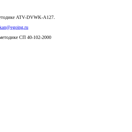
о методике ATV-DVWK-A127.
okan@egoing.ru
 методике СП 40-102-2000