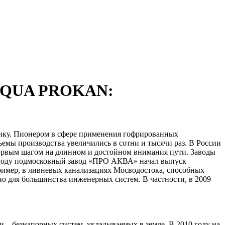
 AQUA PROKAN:
мику. Пионером в сфере применения гофрированных
ъемы производства увеличились в сотни и тысячи раз. В России
 первым шагом на длинном и достойном внимания пути. Заводы
08 году подмосковный завод «ПРО АКВА» начал выпуск
мер, в ливневых канализациях Мосводостока, способных
 для большинства инженерных систем. В частности, в 2009
безнапорных систем, укладываемых в земле. В 2010 году на