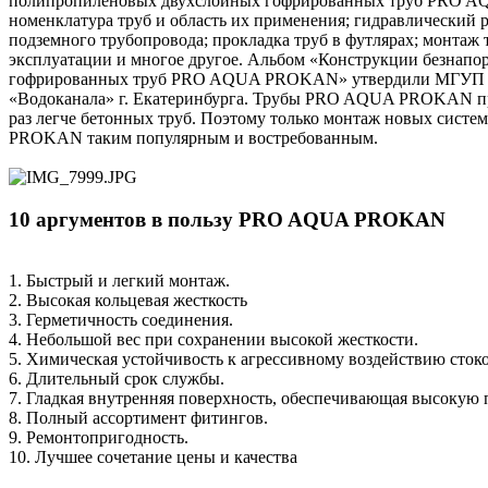
полипропиленовых двухслойных гофрированных труб PRO AQU
номенклатура труб и область их применения; гидравлический р
подземного трубопровода; прокладка труб в футлярах; монтаж
эксплуатации и многое другое. Альбом «Конструкции безнап
гофрированных труб PRO AQUA PROKAN» утвердили МГУП «Мо
«Водоканала» г. Екатеринбурга. Трубы PRO AQUA PROKAN приме
раз легче бетонных труб. Поэтому только монтаж новых сист
PROKAN таким популярным и востребованным.
10 аргументов в пользу PRO AQUA PROKAN
1. Быстрый и легкий монтаж.
2. Высокая кольцевая жесткость
3. Герметичность соединения.
4. Небольшой вес при сохранении высокой жесткости.
5. Химическая устойчивость к агрессивному воздействию сток
6. Длительный срок службы.
7. Гладкая внутренняя поверхность, обеспечивающая высокую
8. Полный ассортимент фитингов.
9. Ремонтопригодность.
10. Лучшее сочетание цены и качества