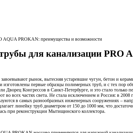
PRO AQUA PROKAN: преимущества и возможности
 трубы для канализации PRO
 завоевывают рынок, вытесняя устаревшие чугун, бетон и кера
и изготовлены первые образцы полимерных труб, и с тех пор об
или Дворец Конгрессов в Санкт-Петербурге, и это стало только
т во всех частях света. Не стала исключением и Россия: в 20
ются в самых разнообразных инженерных сооружениях – напри
ет линейку труб диаметром от 150 до 1000 мм, что достаточно
алась при реконструкции Мытищинского коллектора.
UA PROKAN массово применяются для наружной канализации – 