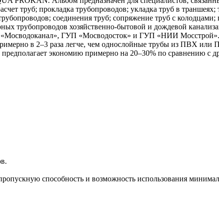
A PROKAN. Альбом предназначен для специалистов, связанных
асчет труб; прокладка трубопроводов; укладка труб в траншеях
 трубопроводов; соединения труб; сопряжение труб с колодцами
орных трубопроводов хозяйственно-бытовой и дождевой канали
сводоканал», ГУП «Мосводосток» и ГУП «НИИ Мосстрой». Та
рно в 2–3 раза легче, чем однослойные трубы из ПВХ или ПЭ с 
ем предполагает экономию примерно на 20–30% по сравнению с
ов.
 пропускную способность и возможность использования минима