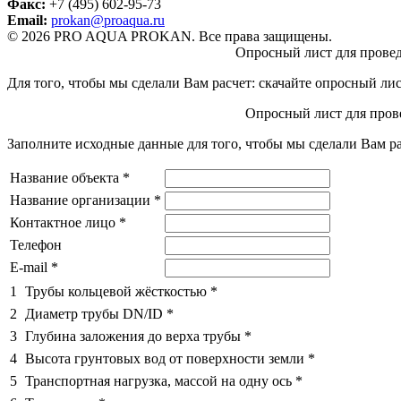
Факс:
+7 (495) 602-95-73
Email:
prokan@proaqua.ru
© 2026 PRO AQUA PROKAN. Все права защищены.
Опросный лист для провед
Для того, чтобы мы сделали Вам расчет: скачайте опросный ли
Опросный лист для прове
Заполните исходные данные для того, чтобы мы сделали Вам ра
Название объекта
*
Название организации
*
Контактное лицо
*
Телефон
E-mail
*
1
Трубы кольцевой жёсткостью
*
2
Диаметр трубы DN/ID
*
3
Глубина заложения до верха трубы
*
4
Высота грунтовых вод от поверхности земли
*
5
Транспортная нагрузка, массой на одну ось
*