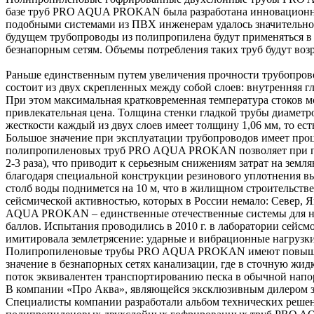
базе труб PRO AQUA PROKAN была разработана инновационная
подобными системами из ПВХ инженерам удалось значительно 
будущем трубопроводы из полипропилена будут применяться в 
безнапорным сетям. Объемы потребления таких труб будут воз
Раньше единственным путем увеличения прочности трубопров
состоит из двух скрепленных между собой слоев: внутренняя г
При этом максимальная кратковременная температура стоков мож
привлекательная цена. Толщина стенки гладкой трубы диаметр
жесткости каждый из двух слоев имеет толщину 1,06 мм, то есть
Большое значение при эксплуатации трубопроводов имеет проце
полипропиленовых труб PRO AQUA PROKAN позволяет при про
2-3 раза), что приводит к серьезным снижениям затрат на земл
благодаря специальной конструкции резинового уплотнения выд
столб воды поднимется на 10 м, что в жилищном строительств
сейсмической активностью, которых в России немало: Север, 
AQUA PROKAN – единственные отечественные системы для нар
баллов. Испытания проводились в 2010 г. в лаборатории сейс
имитировала землетрясение: ударные и вибрационные нагруз
Полипропиленовые трубы PRO AQUA PROKAN имеют повышенную
значение в безнапорных сетях канализации, где в сточную жид
поток эквивалентен транспортированию песка в обычной напор
В компании «Про Аква», являющейся эксклюзивным дилером
Специалисты компании разработали альбом технических реше