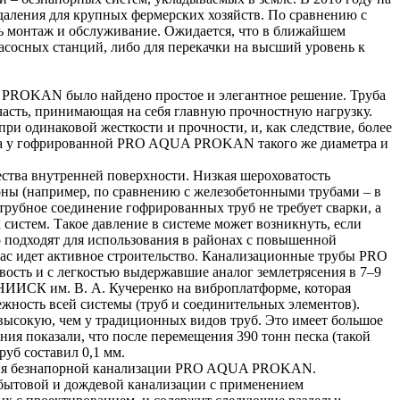
ления для крупных фермерских хозяйств. По сравнению с
ь монтаж и обслуживание. Ожидается, что в ближайшем
асосных станций, либо для перекачки на высший уровень к
 PROKAN было найдено простое и элегантное решение. Труба
 часть, принимающая на себя главную прочностную нагрузку.
ри одинаковой жесткости и прочности, и, как следствие, более
мм, а у гофрированной PRO AQUA PROKAN такого же диаметра и
чества внутренней поверхности. Низкая шероховатость
ы (например, по сравнению с железобетонными трубами – в
струбное соединение гофрированных труб не требует сварки, а
систем. Такое давление в системе может возникнуть, если
 подходят для использования в районах с повышенной
час идет активное строительство. Канализационные трубы PRO
ть и с легкостью выдержавшие аналог землетрясения в 7–9
НИИСК им. В. А. Кучеренко на виброплатформе, которая
ность всей системы (труб и соединительных элементов).
сокую, чем у традиционных видов труб. Это имеет большое
ния показали, что после перемещения 390 тонн песка (такой
руб составил 0,1 мм.
ания безнапорной канализации PRO AQUA PROKAN.
-бытовой и дождевой канализации с применением