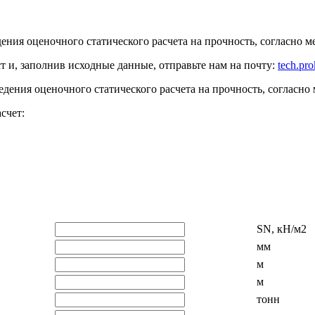
ения оценочного статического расчета на прочность, согласн
ст
и, заполнив исходные данные, отправьте нам на почту:
tech.pr
дения оценочного статического расчета на прочность, согласно
счет:
SN, кН/м2
мм
м
м
тонн