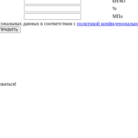
кН/м3
%
МПа
рсональных данных в соответствии с
политикой конфиденциальн
оваться!