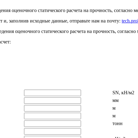
ения оценочного статического расчета на прочность, согласн
ст
и, заполнив исходные данные, отправьте нам на почту:
tech.pr
дения оценочного статического расчета на прочность, согласно
счет:
SN, кН/м2
мм
м
м
тонн