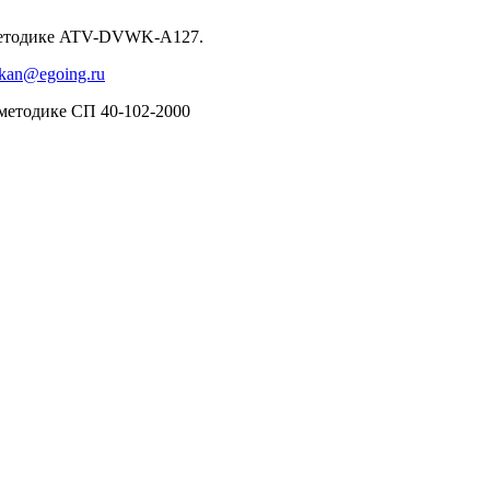
о методике ATV-DVWK-A127.
okan@egoing.ru
 методике СП 40-102-2000