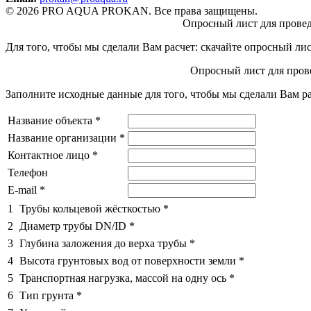
© 2026 PRO AQUA PROKAN. Все права защищены.
Опросный лист для провед
Для того, чтобы мы сделали Вам расчет: скачайте опросный ли
Опросный лист для прове
Заполните исходные данные для того, чтобы мы сделали Вам ра
Название объекта
*
Название организации
*
Контактное лицо
*
Телефон
E-mail
*
1
Трубы кольцевой жёсткостью
*
2
Диаметр трубы DN/ID
*
3
Глубина заложения до верха трубы
*
4
Высота грунтовых вод от поверхности земли
*
5
Транспортная нагрузка, массой на одну ось
*
6
Тип грунта
*