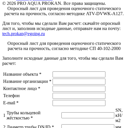
© 2026 PRO AQUA PROKAN. Все права защищены.
Опросный лист для проведения оценочного статического
расчета на прочность, согласно методике ATV-DVWK-A127.
Для того, чтобы мы сделали Вам расчет: скачайте опросный
лист
и, заполнив исходные данные, отправьте нам на почту:
tech.prokan@egoing.ru
Опросный лист для проведения оценочного статического
расчета на прочность, согласно методике СП 40-102-2000
Заполните исходные данные для того, чтобы мы сделали Вам
расчет:
Название объекта
*
Название организации
*
Контактное лицо
*
Телефон
E-mail
*
SN,
Трубы кольцевой
1
кН/
жёсткостью
*
м2
2
Диаметр трубы DN/ID
*
мм