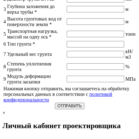
Глубина заложения до
3
м
верха трубы
*
Высота грунтовых вод от
4
м
поверхности земли
*
Транспортная нагрузка,
5
тонн
массой на одну ось
*
6
Тип грунта
*
кН/
7
Удельный вес грунта
м3
Степень уплотнения
8
%
грунта
Модуль деформации
9
МПа
грунта засыпки
Нажимая кнопку отправить, вы соглашаетесь на обработку
персональных данных в соответствии с
политикой
конфиденциальности
×
Личный кабинет проектировщика