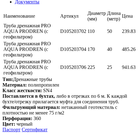
Документы
Диаметр
Длина
Наименование
Артикул
Цена
(мм)
(метр)
Труба дренажная PRO
AQUA PRODREN (с
D105203702
110
50
239.83
геофильтром)
Труба дренажная PRO
AQUA PRODREN (с
D105203704
170
40
485.26
геофильтром)
Труба дренажная PRO
AQUA PRODREN (с
D105203706
225
25
941.63
геофильтром)
Тип:
Дренажные трубы
Материал:
полипропилен
Класс жесткости:
SN4
Поставляется в бухтах,
либо в отрезках по 6 м. К каждой
бухте/отрезку прилагается муфта для соединения труб.
Фильтрующий материал:
нетаканный геотекстиль с
плотностью не менее 75 г/м2
Перфорация:
360
Цвет:
черный
Паспорт
Сертификат